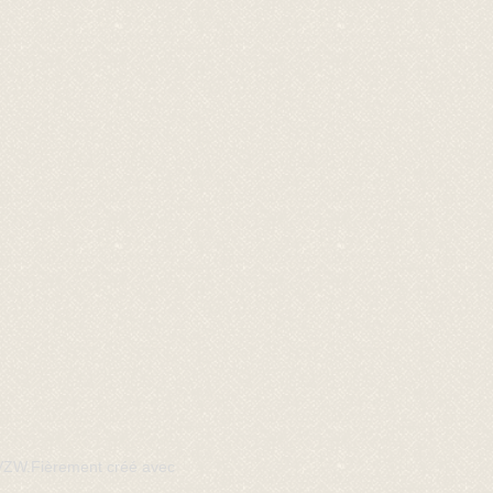
 VZW.Fièrement créé avec