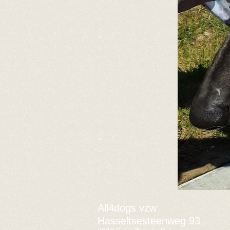
All4dogs vzw
Hasseltsesteenweg 93