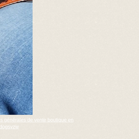
s générales de vente boutique en
l4dogsvzw