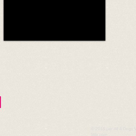
© 2015 par All 4 Dogs
Wix.com