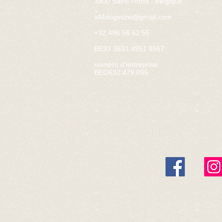
3800 Saint-Trond - Belgique
all4dogsvzw@gmail.com
+32 496 56 62 55
BE93 3631 4951 8567
numéro d'entreprise
BEO632.479.095