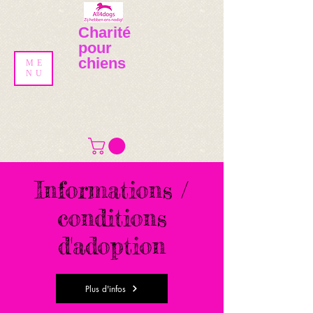
Charité
pour
chiens
ME
NU
Informations /
conditions
d'adoption
Plus d'infos