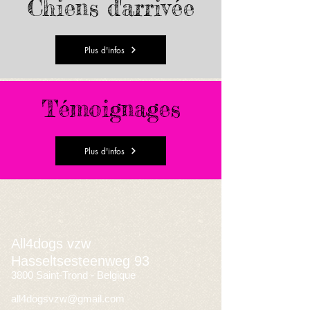
Chiens d'arrivée
Plus d'infos
Témoignages
Plus d'infos
All4dogs vzw
Hasseltsesteenweg 93
3800 Saint-Trond - Belgique
all4dogsvzw@gmail.com