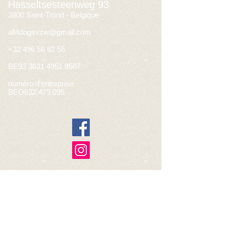
Hasseltsesteenweg 93
3800 Saint-Trond - Belgique
all4dogsvzw@gmail.com
+32 496 56 62 55
BE93
3631 4951 8567
numéro d'entreprise
BEO632.479.095