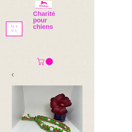
Charité
pour
chiens
ME
NU