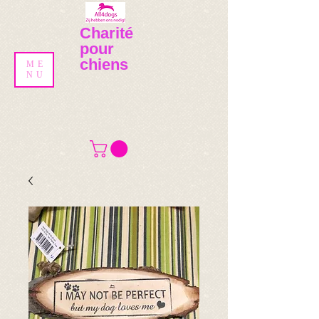
Charité
pour
chiens
ME
NU