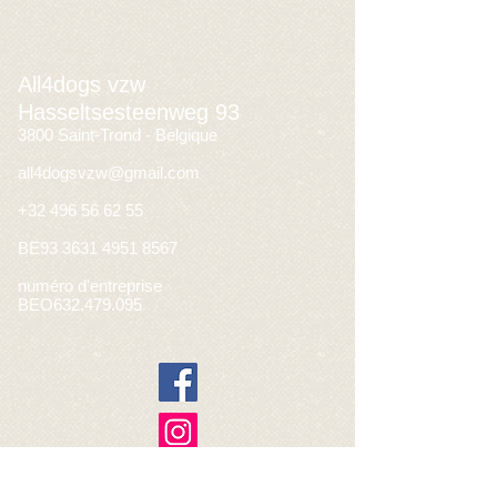
All4dogs vzw
Hasseltsesteenweg 93
3800 Saint-Trond - Belgique
all4dogsvzw@gmail.com
+32 496 56 62 55
BE93
3631 4951 8567
numéro d'entreprise
BEO632.479.095