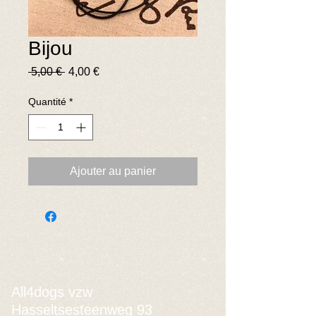
Bijou
Prix
Prix
 5,00 € 
4,00 €
original
promotionnel
Quantité
*
Ajouter au panier
All4dogs vzw
Hasseltsesteenweg 93