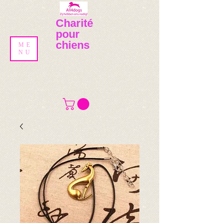
Charité
pour
chiens
ME
NU