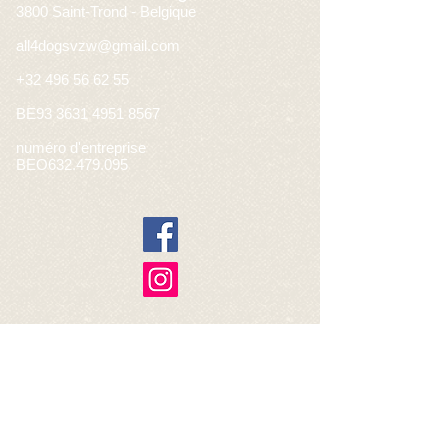
3800 Saint-Trond - Belgique
all4dogsvzw@gmail.com
+32 496 56 62 55
BE93
3631 4951 8567
numéro d'entreprise
BEO632.479.095